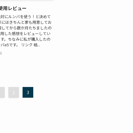
 使用レビュー
絶対にルンバを使う！と決めて
バにはきちんと家も用意してお
用してから数か月たちましたの
使用した感想をレビューしてい
ます。ちなみに私が購入したの
e5です。 リンク 結...
21
1
2
3