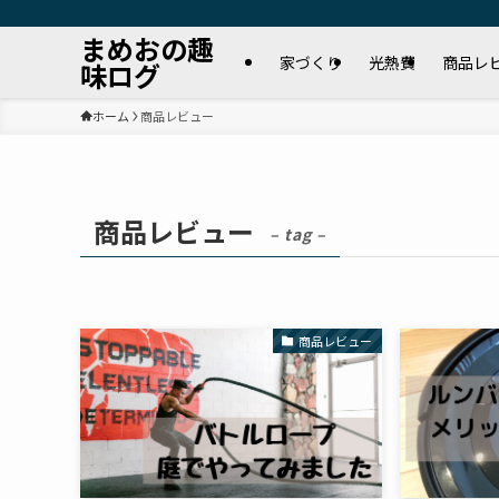
まめおの趣
家づくり
光熱費
商品レ
味ログ
ホーム
商品レビュー
商品レビュー
– tag –
商品レビュー