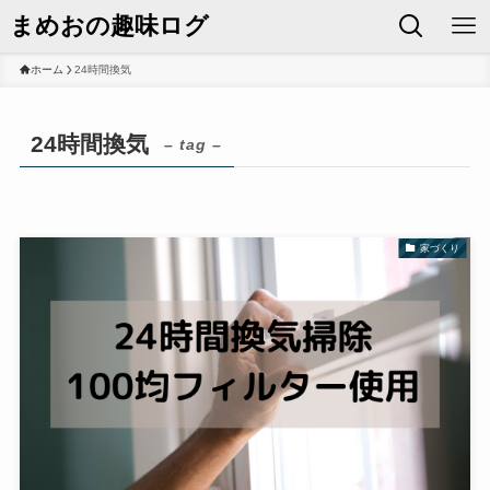
まめおの趣味ログ
ホーム
24時間換気
24時間換気
– tag –
家づくり