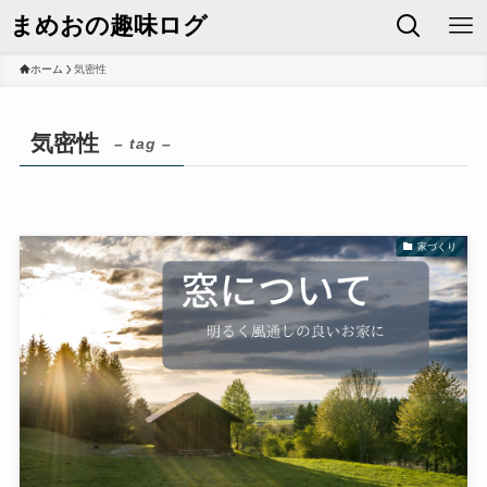
まめおの趣味ログ
ホーム
気密性
気密性
– tag –
家づくり